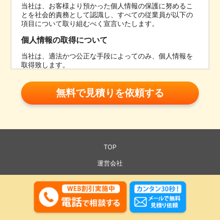
当社は、お客様より預かった個人情報の保護に努めるこ
とを社会的責務として認識し、すべての従業員が以下の
項目について取り組むべく宣言いたします。
個人情報の取得について
当社は、適法かつ公正な手段によってのみ、個人情報を
取得致します。
個人情報の利用について
当社は、個人情報を取得の際に示した利用目的の範囲内
で、業務の遂行上必要な限りにおいて、利用致します。
当社は個人情報を第三者との間で共同利用、または個人
情報の取り扱いを第三者 に委託する場合には、当該第三
者につき厳正な調査を行ったうえ、個人情報の機密保持
について契約を定める等の適切な措置を講じます。
TOP
個人情報の第三者提供について
運営会社
当社は、以下の場合を除いて、お客様の個人情報を第三
プライバシーポリシー
者に提供することはありません。
お客様が事前に第三者に提供する旨を同意されている場
© 2022 okataduke sos All Rights Reserved.
合。
法律等により、提供が必要とされている場合。
個人を識別できない状態で利用する場合。